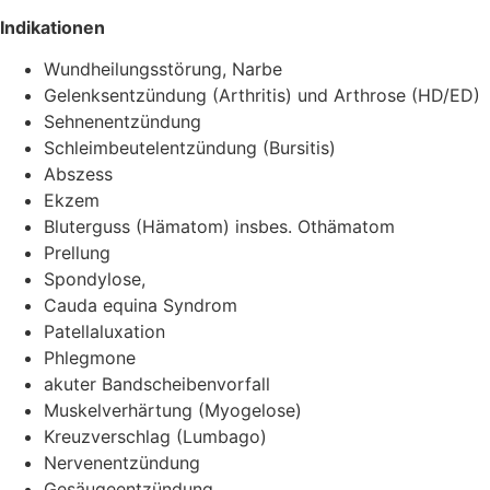
Indikationen
Wundheilungsstörung, Narbe
Gelenksentzündung (Arthritis) und Arthrose (HD/ED)
Sehnenentzündung
Schleimbeutelentzündung (Bursitis)
Abszess
Ekzem
Bluterguss (Hämatom) insbes. Othämatom
Prellung
Spondylose,
Cauda equina Syndrom
Patellaluxation
Phlegmone
akuter Bandscheibenvorfall
Muskelverhärtung (Myogelose)
Kreuzverschlag (Lumbago)
Nervenentzündung
Gesäugeentzündung